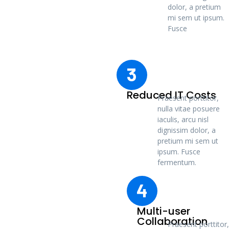
dolor, a pretium
mi sem ut ipsum.
Fusce
3
Reduced IT Costs
Praesent porttitor,
nulla vitae posuere
iaculis, arcu nisl
dignissim dolor, a
pretium mi sem ut
ipsum. Fusce
fermentum.
4
Multi-user
Collaboration
Praesent porttitor,