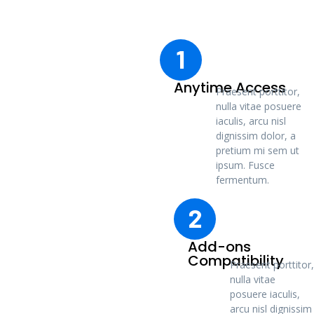
1
Anytime Access
Praesent porttitor,
nulla vitae posuere
iaculis, arcu nisl
dignissim dolor, a
pretium mi sem ut
ipsum. Fusce
fermentum.
2
Add-ons
Compatibility
Praesent porttitor,
nulla vitae
posuere iaculis,
arcu nisl dignissim